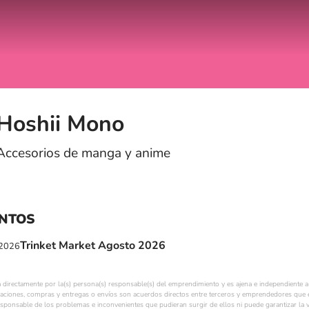
Hoshii Mono
Accesorios de manga y anime
NTOS
Trinket Market Agosto 2026
2026
a directamente por la(s) persona(s) responsable(s) del emprendimiento y es ajena e independiente a 
ciones, compras y entregas o envíos son acuerdos directos entre terceros y emprendedores que e
esponsable de los problemas e inconvenientes que pudieran surgir de ellos ni puede garantizar la v