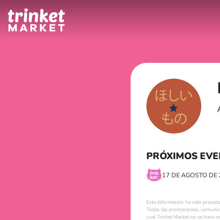
PRÓXIMOS EVE
17 DE AGOSTO DE 
Esta información ha sido provist
Todas las promociones, comunica
cual Trinket Market no se hace r