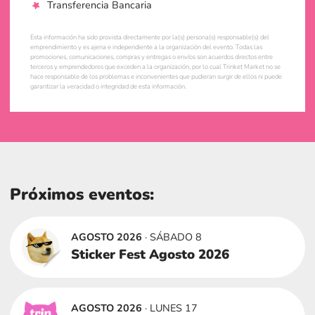
Transferencia Bancaria
Esta información ha sido provista directamente por la(s) persona(s) responsable(s) del
emprendimiento y es ajena e independiente a la organización del evento. Todas las
promociones, comunicaciones, compras y entregas o envíos son acuerdos directos entre
terceros y emprendedores que exceden a la organización, por lo cual Trinket Market no se
hace responsable de los problemas e inconvenientes que pudieran surgir de ellos ni puede
garantizar la veracidad o integridad de esta información.
Próximos eventos:
AGOSTO 2026
· SÁBADO 8
Sticker Fest Agosto 2026
AGOSTO 2026
· LUNES 17