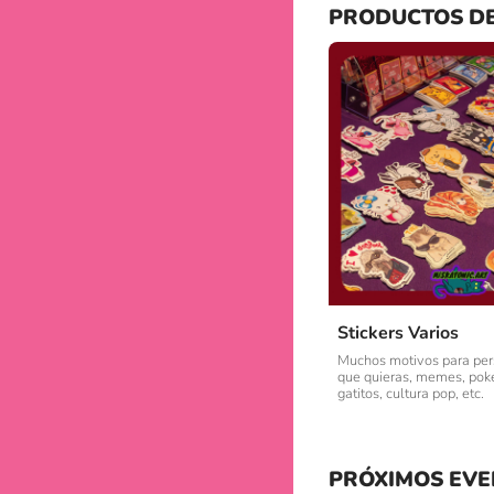
PRODUCTOS D
Stickers Varios
Muchos motivos para pers
que quieras, memes, pok
gatitos, cultura pop, etc.
PRÓXIMOS EVE