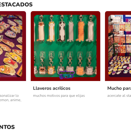
ESTACADOS
Llaveros acrilicos
Mucho para
onalizar lo
muchos motivos para que elijas
acercate al st
emon, anime,
NTOS