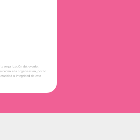
la organización del evento.
xceden a la organización, por lo
eracidad o integridad de esta