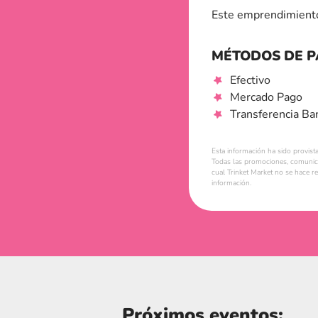
Este emprendimiento
MÉTODOS DE 
Efectivo
Mercado Pago
Transferencia Ba
Esta información ha sido provist
Todas las promociones, comunica
cual Trinket Market no se hace r
información.
Próximos eventos: