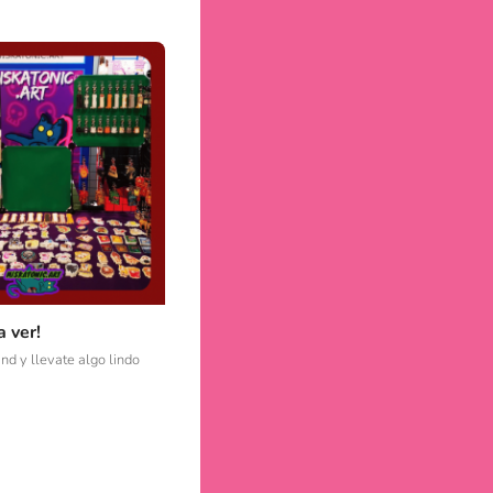
 ver!
and y llevate algo lindo