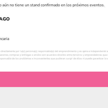
 aún no tiene un stand confirmado en los próximos eventos.
PAGO
ncaria
a directamente por la(s) persona(s) responsable(s) del emprendimiento y es ajena e independiente a 
ciones, compras y entregas o envíos son acuerdos directos entre terceros y emprendedores que e
esponsable de los problemas e inconvenientes que pudieran surgir de ellos ni puede garantizar la v